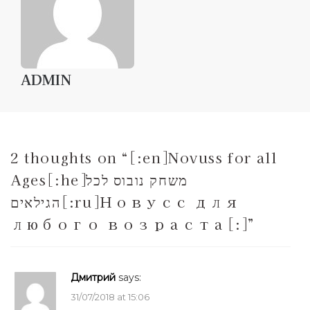
ADMIN
2 thoughts on “
[:en]Novuss for all
Ages[:he]משחק נובוס לכל
הגילאים[:ru]Новусс для
любого возраста[:]
”
Дмитрий
says:
31/07/2018 at 15:06