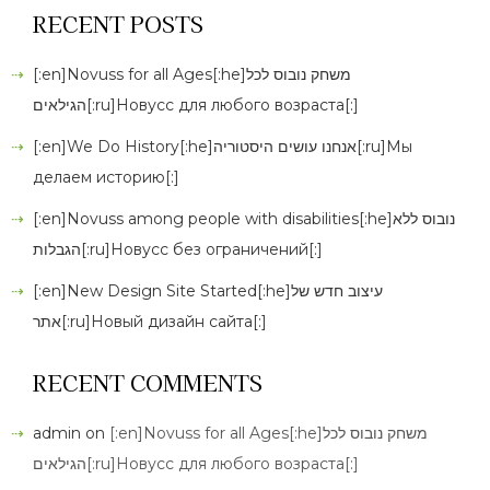
RECENT POSTS
[:en]Novuss for all Ages[:he]משחק נובוס לכל
הגילאים[:ru]Новусс для любого возраста[:]
[:en]We Do History[:he]אנחנו עושים היסטוריה[:ru]Мы
делаем историю[:]
[:en]Novuss among people with disabilities[:he]נובוס ללא
הגבלות[:ru]Новусс без ограничений[:]
[:en]New Design Site Started[:he]עיצוב חדש של
אתר[:ru]Новый дизайн сайта[:]
RECENT COMMENTS
admin
on
[:en]Novuss for all Ages[:he]משחק נובוס לכל
הגילאים[:ru]Новусс для любого возраста[:]