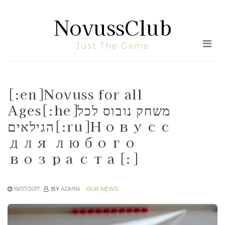
Skip
NovussClub
to
the
Just The Game
content
[:en]Novuss for all
Ages[:he]משחק נובוס לכל
הגילאים[:ru]Новусс
для любого
возраста[:]
19/07/2017
BY
ADMIN
OUR NEWS