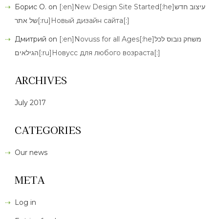
Борис О.
on
[:en]New Design Site Started[:he]עיצוב חדש
של אתר[:ru]Новый дизайн сайта[:]
Дмитрий
on
[:en]Novuss for all Ages[:he]משחק נובוס לכל
הגילאים[:ru]Новусс для любого возраста[:]
ARCHIVES
July 2017
CATEGORIES
Our news
META
Log in