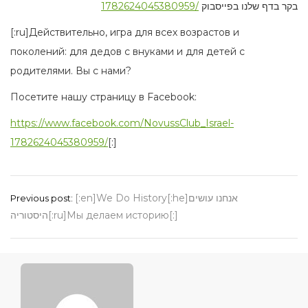
1782624045380959/
בקר בדף שלנו בפייסבוק
[:ru]Действительно, игра для всех возрастов и
поколений: для дедов с внуками и для детей с
родителями. Вы с нами?
Посетите нашу страницу в Facebook:
https://www.facebook.com/NovussClub_Israel-
1782624045380959/
[:]
Post
[:en]We Do History[:he]אנחנו עושים
Previous post:
navigation
היסטוריה[:ru]Мы делаем историю[:]