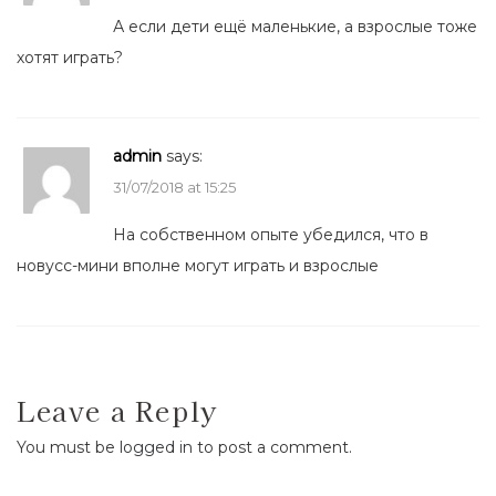
А если дети ещё маленькие, а взрослые тоже
хотят играть?
admin
says:
31/07/2018 at 15:25
На собственном опыте убедился, что в
новусс-мини вполне могут играть и взрослые
Leave a Reply
You must be
logged in
to post a comment.